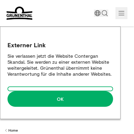
Unterstützung heute
Externer Link
Der Contergan-Skandal
Sie verlassen jetzt die Website Contergan
Skandal. Sie werden zu einer externen Website
Historische Aufarbeitung
weitergeleitet. Grünenthal übernimmt keine
Verantwortung für die Inhalte anderer Websites.
Die Annäherung
OK
Home
Back to