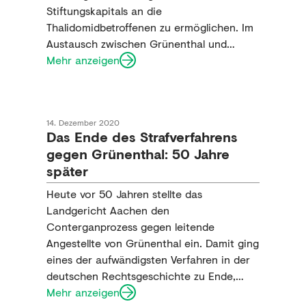
Stiftungskapitals an die
Thalidomidbetroffenen zu ermöglichen. Im
Austausch zwischen Grünenthal und
Betroffenen wurde deutlich, dass eine
Mehr anzeigen
größere, vorzeitige Ausschüttung zum
jetzigen Zeitpunkt stärker zur
Verbesserung der Lebenssituation beiträgt
14. Dezember 2020
als die bisher laufenden jährlichen
Das Ende des Strafverfahrens
Sonderzahlungen.
gegen Grünenthal: 50 Jahre
später
Heute vor 50 Jahren stellte das
Landgericht Aachen den
Conterganprozess gegen leitende
Angestellte von Grünenthal ein. Damit ging
eines der aufwändigsten Verfahren in der
deutschen Rechtsgeschichte zu Ende,
denn die juristischen und medizinischen
Mehr anzeigen