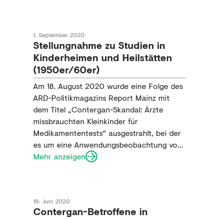
Fragen rund um die Contergan-Tragödie
waren komplex und schwierig zu
beantworten.
1. September 2020
Stellungnahme zu Studien in
Kinderheimen und Heilstätten
(1950er/60er)
Am 18. August 2020 wurde eine Folge des
ARD-Politikmagazins Report Mainz mit
dem Titel „Contergan-Skandal: Ärzte
missbrauchten Kleinkinder für
Medikamententests“ ausgestrahlt, bei der
es um eine Anwendungsbeobachtung von
Contergan in der Kinderheilstätte Maria
Mehr anzeigen
Grünewald bei Wittlich ging. Wir möchten
im Folgenden dazu gerne unsere
vollständige Stellungnahme teilen:
19. Juni 2020
Contergan-Betroffene in