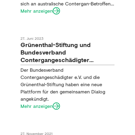
sich an australische Contergan-Betroffene,
die sich seit Jahren für eine
Mehr anzeigen
Entschuldigung eingesetzt hatten.
27. Juni 2023
Grünenthal-Stiftung und
Bundesverband
Contergangeschädigter
kündigen Dialogplattform an
Der Bundesverband
Contergangeschädigter e.V. und die
Grünenthal-Stiftung haben eine neue
Plattform für den gemeinsamen Dialog
angekündigt.
Mehr anzeigen
27. November 2021