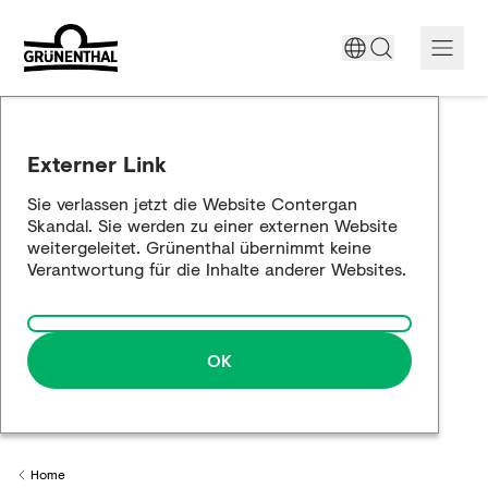
Unterstützung heute
Externer Link
Der Contergan-Skandal
Sie verlassen jetzt die Website Contergan
Skandal. Sie werden zu einer externen Website
Historische Aufarbeitung
weitergeleitet. Grünenthal übernimmt keine
Verantwortung für die Inhalte anderer Websites.
Die Annäherung
OK
Home
Back to