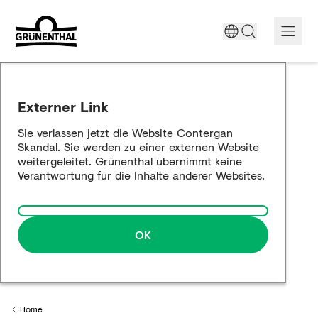
Unterstützung heute
Externer Link
Der Contergan-Skandal
Sie verlassen jetzt die Website Contergan
Skandal. Sie werden zu einer externen Website
Historische Aufarbeitung
weitergeleitet. Grünenthal übernimmt keine
Verantwortung für die Inhalte anderer Websites.
Die Annäherung
OK
Home
Back to