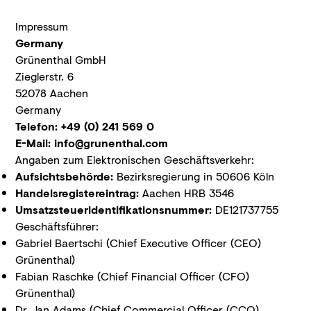
Impressum
Germany
Grünenthal GmbH
Zieglerstr. 6
52078 Aachen
Germany
Telefon:
+49 (0) 241 569 0
E-Mail:
info@grunenthal.com
Angaben zum Elektronischen Geschäftsverkehr:
Aufsichtsbehörde:
Bezirksregierung in 50606 Köln
Handelsregistereintrag:
Aachen HRB 3546
Umsatzsteueridentifikationsnummer:
DE121737755
Geschäftsführer:
Gabriel Baertschi (Chief Executive Officer (CEO)
Grünenthal)
Fabian Raschke (Chief Financial Officer (CFO)
Grünenthal)
Dr. Jan Adams (Chief Commercial Officer (CCO)