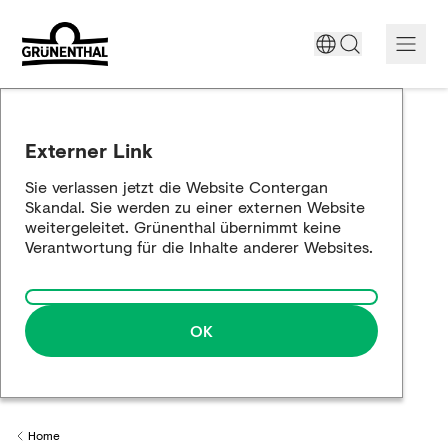
Unterstützung heute
Externer Link
Der Contergan-Skandal
Sie verlassen jetzt die Website Contergan
Skandal. Sie werden zu einer externen Website
Historische Aufarbeitung
weitergeleitet. Grünenthal übernimmt keine
Verantwortung für die Inhalte anderer Websites.
Die Annäherung
OK
Home
Back to